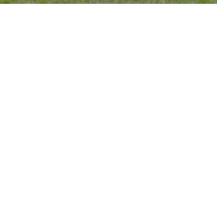
Dużym atutem Mazury Sport Club jest rozbudowana
baza hotelowo-restauracyjna, możliwość
zakwaterowania nad urokliwym jeziorem Narie 150
osób. Do dyspozycji Gości oddajemy - przestronną
restaurację, kawiarnię, salę konferencyjną, a także:
basen zewnętrzny, boisko do siatkówki plażowej,
koszykówki, plażowej piłki nożnej (beach soccer),
stoły bilardowe, dla najmłodszych plac zabaw i wiele
innych atrakcji. W pobliżu znajdują się
wypożyczalnie sprzętu wodnego, dzięki czemu
można z powodzeniem spróbować swoich sił w
sportach wodnych takich jak: żeglarstwo,
kajakarstwo, windsurfing czy nurkowanie. Dla osób
ceniących sobie spokój idealnym miejscem może
okazać się kameralna, prywatna plaża znajdująca