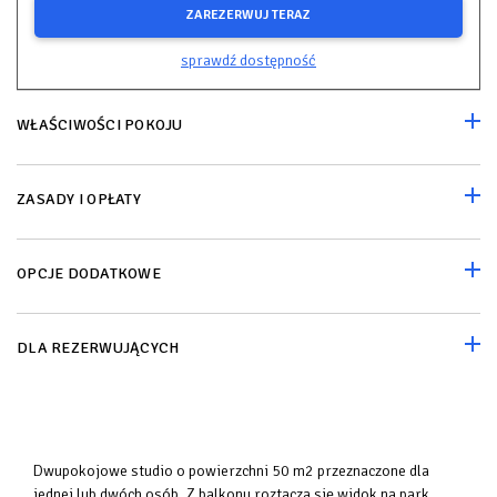
ZAREZERWUJ TERAZ
sprawdź dostępność
WŁAŚCIWOŚCI POKOJU
ZASADY I OPŁATY
OPCJE DODATKOWE
DLA REZERWUJĄCYCH
Dwupokojowe studio o powierzchni 50 m2 przeznaczone dla
jednej lub dwóch osób. Z balkonu roztacza się widok na park.